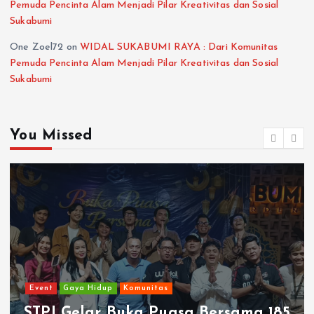
Pemuda Pencinta Alam Menjadi Pilar Kreativitas dan Sosial
Sukabumi
One Zoel72
on
WIDAL SUKABUMI RAYA : Dari Komunitas
Pemuda Pencinta Alam Menjadi Pilar Kreativitas dan Sosial
Sukabumi
You Missed
Event
Gaya Hidup
Komunitas
STPI Gelar Buka Puasa Bersama 185