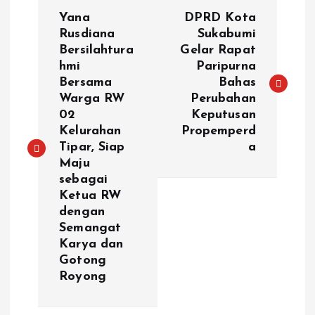
P
Yana
DPRD Kota
o
Rusdiana
Sukabumi
Bersilahtura
Gelar Rapat
hmi
Paripurna
s
Bersama
Bahas
Warga RW
Perubahan
t
02
Keputusan
Kelurahan
Propemperd
n
Tipar, Siap
a
Maju
a
sebagai
Ketua RW
v
dengan
Semangat
i
Karya dan
Gotong
g
Royong