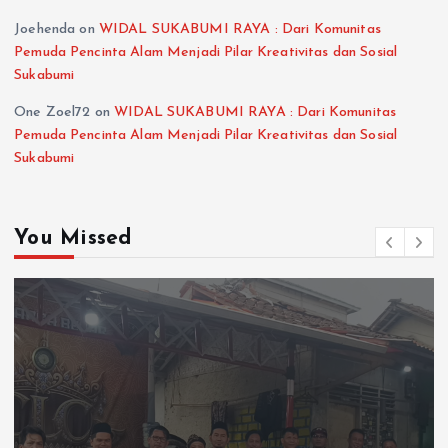
Joehenda
on
WIDAL SUKABUMI RAYA : Dari Komunitas
Pemuda Pencinta Alam Menjadi Pilar Kreativitas dan Sosial
Sukabumi
One Zoel72
on
WIDAL SUKABUMI RAYA : Dari Komunitas
Pemuda Pencinta Alam Menjadi Pilar Kreativitas dan Sosial
Sukabumi
You Missed